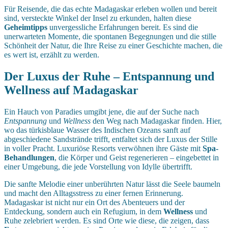
Für Reisende, die das echte Madagaskar erleben wollen und bereit
sind, versteckte Winkel der Insel zu erkunden, halten diese
Geheimtipps
unvergessliche Erfahrungen bereit. Es sind die
unerwarteten Momente, die spontanen Begegnungen und die stille
Schönheit der Natur, die Ihre Reise zu einer Geschichte machen, die
es wert ist, erzählt zu werden.
Der Luxus der Ruhe – Entspannung und
Wellness auf Madagaskar
Ein Hauch von Paradies umgibt jene, die auf der Suche nach
Entspannung
und
Wellness
den Weg nach Madagaskar finden. Hier,
wo das türkisblaue Wasser des Indischen Ozeans sanft auf
abgeschiedene Sandstrände trifft, entfaltet sich der Luxus der Stille
in voller Pracht. Luxuriöse Resorts verwöhnen ihre Gäste mit
Spa-
Behandlungen
, die Körper und Geist regenerieren – eingebettet in
einer Umgebung, die jede Vorstellung von Idylle übertrifft.
Die sanfte Melodie einer unberührten Natur lässt die Seele baumeln
und macht den Alltagsstress zu einer fernen Erinnerung.
Madagaskar ist nicht nur ein Ort des Abenteuers und der
Entdeckung, sondern auch ein Refugium, in dem
Wellness
und
Ruhe zelebriert werden. Es sind Orte wie diese, die zeigen, dass