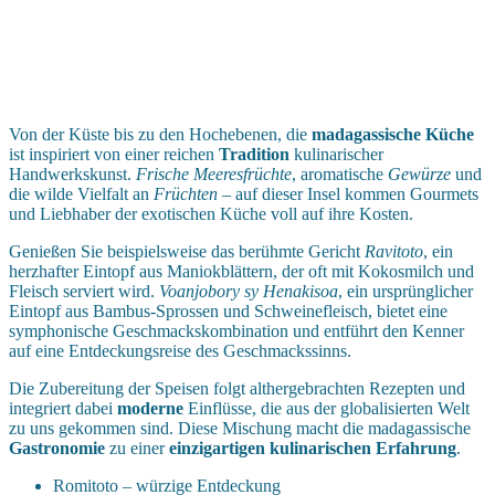
Von der Küste bis zu den Hochebenen, die
madagassische Küche
ist inspiriert von einer reichen
Tradition
kulinarischer
Handwerkskunst.
Frische Meeresfrüchte
, aromatische
Gewürze
und
die wilde Vielfalt an
Früchten
– auf dieser Insel kommen Gourmets
und Liebhaber der exotischen Küche voll auf ihre Kosten.
Genießen Sie beispielsweise das berühmte Gericht
Ravitoto
, ein
herzhafter Eintopf aus Maniokblättern, der oft mit Kokosmilch und
Fleisch serviert wird.
Voanjobory sy Henakisoa
, ein ursprünglicher
Eintopf aus Bambus-Sprossen und Schweinefleisch, bietet eine
symphonische Geschmackskombination und entführt den Kenner
auf eine Entdeckungsreise des Geschmackssinns.
Die Zubereitung der Speisen folgt althergebrachten Rezepten und
integriert dabei
moderne
Einflüsse, die aus der globalisierten Welt
zu uns gekommen sind. Diese Mischung macht die madagassische
Gastronomie
zu einer
einzigartigen kulinarischen Erfahrung
.
Romitoto – würzige Entdeckung