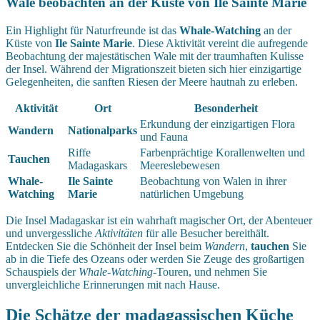
Wale beobachten an der Küste von Ile Sainte Marie
Ein Highlight für Naturfreunde ist das
Whale-Watching
an der
Küste von
Ile Sainte Marie
. Diese Aktivität vereint die aufregende
Beobachtung der majestätischen Wale mit der traumhaften Kulisse
der Insel. Während der Migrationszeit bieten sich hier einzigartige
Gelegenheiten, die sanften Riesen der Meere hautnah zu erleben.
Aktivität
Ort
Besonderheit
Erkundung der einzigartigen Flora
Wandern
Nationalparks
und Fauna
Riffe
Farbenprächtige Korallenwelten und
Tauchen
Madagaskars
Meereslebewesen
Whale-
Ile Sainte
Beobachtung von Walen in ihrer
Watching
Marie
natürlichen Umgebung
Die Insel Madagaskar ist ein wahrhaft magischer Ort, der Abenteuer
und unvergessliche
Aktivitäten
für alle Besucher bereithält.
Entdecken Sie die Schönheit der Insel beim
Wandern
,
tauchen
Sie
ab in die Tiefe des Ozeans oder werden Sie Zeuge des großartigen
Schauspiels der
Whale-Watching
-Touren, und nehmen Sie
unvergleichliche Erinnerungen mit nach Hause.
Die Schätze der madagassischen Küche