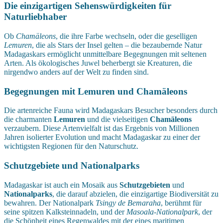
Die einzigartigen Sehenswürdigkeiten für
Naturliebhaber
Ob
Chamäleons
, die ihre Farbe wechseln, oder die geselligen
Lemuren
, die als Stars der Insel gelten – die bezaubernde Natur
Madagaskars ermöglicht unmittelbare Begegnungen mit seltenen
Arten. Als ökologisches Juwel beherbergt sie Kreaturen, die
nirgendwo anders auf der Welt zu finden sind.
Begegnungen mit Lemuren und Chamäleons
Die artenreiche Fauna wird Madagaskars Besucher besonders durch
die charmanten
Lemuren
und die vielseitigen
Chamäleons
verzaubern. Diese Artenvielfalt ist das Ergebnis von Millionen
Jahren isolierter Evolution und macht Madagaskar zu einer der
wichtigsten Regionen für den Naturschutz.
Schutzgebiete und Nationalparks
Madagaskar ist auch ein Mosaik aus
Schutzgebieten
und
Nationalparks
, die darauf abzielen, die einzigartige Biodiversität zu
bewahren. Der Nationalpark
Tsingy de Bemaraha
, berühmt für
seine spitzen Kalksteinnadeln, und der
Masoala-Nationalpark
, der
die Schönheit eines Regenwaldes mit der eines maritimen