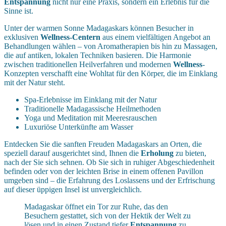
Entspannung
nicht nur eine Praxis, sondern ein Erlebnis für die
Sinne ist.
Unter der warmen Sonne Madagaskars können Besucher in
exklusiven
Wellness-Centern
aus einem vielfältigen Angebot an
Behandlungen wählen – von Aromatherapien bis hin zu Massagen,
die auf antiken, lokalen Techniken basieren. Die Harmonie
zwischen traditionellen Heilverfahren und modernen
Wellness
-
Konzepten verschafft eine Wohltat für den Körper, die im Einklang
mit der Natur steht.
Spa-Erlebnisse im Einklang mit der Natur
Traditionelle Madagassische Heilmethoden
Yoga und Meditation mit Meeresrauschen
Luxuriöse Unterkünfte am Wasser
Entdecken Sie die sanften Freuden Madagaskars an Orten, die
speziell darauf ausgerichtet sind, Ihnen die
Erholung
zu bieten,
nach der Sie sich sehnen. Ob Sie sich in ruhiger Abgeschiedenheit
befinden oder von der leichten Brise in einem offenen Pavillon
umgeben sind – die Erfahrung des Loslassens und der Erfrischung
auf dieser üppigen Insel ist unvergleichlich.
Madagaskar öffnet ein Tor zur Ruhe, das den
Besuchern gestattet, sich von der Hektik der Welt zu
lösen und in einen Zustand tiefer
Entspannung
zu