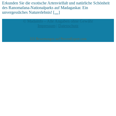
Erkunden Sie die exotische Artenvielfalt und natürliche Schönheit
des Ranomafana-Nationalparks auf Madagaskar. Ein
unvergessliches Naturerlebnis!
[…]
© Madainfo – Alle Angaben ohne Gewähr
Impressum
|
Datenschutz
222
Bewertungen auf ProvenExpert.com
eEducation Net e.K.