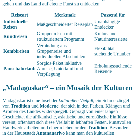
gehen und das Land auf eigene Faust zu entdecken.
Reiseart
Merkmale
Passend für
Individuelle
Unabhängige
Maßgeschneiderter Reiseplan
Reisen
Entdecker
Gruppenreisen mit
Kultur- und
Rundreisen
strukturiertem Programm
Naturinteressierte
Verbindung aus
Flexibilität
Kombireisen
Gruppenreise und
suchende Urlauber
individuellen Abschnitten
Sorglos-Paket inklusive
Erholungssuchende
Pauschalurlaub
Anreise, Unterkunft und
Reisende
Verpflegung
„Madagaskar“ – ein Mosaik der Kulturen
Madagaskar ist eine Insel der
kulturellen Vielfalt
, ein Schmelztiegel
von
Tradition
und
Moderne
, der sich in den Farben, Klängen und
Aromen des Landes widerspiegelt. Geprägt von einer langen
Geschichte, die afrikanische, asiatische und europäische Einflüsse
vereint, offenbart sich diese Vielfalt in lebhaften Festen, kunstvollen
Handwerksarbeiten und einer reichen oralen
Tradition
. Besonders
in der Hauptstadt
Antananarivo
kann man den kulturellen