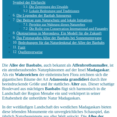
Symbol der Ehrfurcht
Die Zerstörung des Urwalds
Lokale Bedeutung und Traditionen
Die Legenden der Baobab Amoureux
Der Beitrag zum Naturschutz und lokale Initiativen
Projekte zur Wahrung dieses Naturerbes
Die Rolle von Conservation International und Fanamby
Ökotourismus in Morondava: Ein Modell für die Zukunft
Das Fotoparadies Allee der Baobabs bei Sonnenuntergang
Bedrohungen für das Naturdenkmal der Allee der Baobabs
Fazit
Quellenverweise
Die
Allee der Baobabs
, auch bekannt als
Affenbrotbaumallee
, ist
ein atemberaubendes Naturphänomen auf der Insel
Madagaskar
.
Als ein
Wahrzeichen
der einheimischen Flora zeichnen sich die
gigantischen Bäume der Art
Adansonia grandidieri
durch ihre
beeindruckende Größe und ihr stattliches
Alter
aus. Dieser schattige
Boulevard aus mächtigen
Baobabs
fügt sich harmonisch in die
Landschaft der Region Menabe ein und verkörpert in seiner
Erhabenheit die unberührte Natur Madagaskars.
In der weitläufigen Landschaft des westlichen Madagaskars bieten
diese lebenden Monumente ein unvergleichliches Schauspiel, das
jährlich Naturbegeisterte aus aller Welt anlockt. Die
Allee der