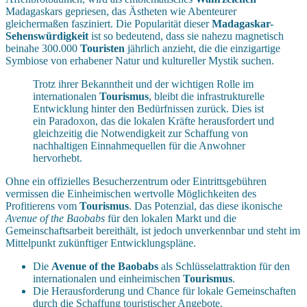
Madagaskars gepriesen, das Ästheten wie Abenteurer
gleichermaßen fasziniert. Die Popularität dieser
Madagaskar-
Sehenswürdigkeit
ist so bedeutend, dass sie nahezu magnetisch
beinahe 300.000
Touristen
jährlich anzieht, die die einzigartige
Symbiose von erhabener Natur und kultureller Mystik suchen.
Trotz ihrer Bekanntheit und der wichtigen Rolle im
internationalen
Tourismus
, bleibt die infrastrukturelle
Entwicklung hinter den Bedürfnissen zurück. Dies ist
ein Paradoxon, das die lokalen Kräfte herausfordert und
gleichzeitig die Notwendigkeit zur Schaffung von
nachhaltigen Einnahmequellen für die Anwohner
hervorhebt.
Ohne ein offizielles Besucherzentrum oder Eintrittsgebühren
vermissen die Einheimischen wertvolle Möglichkeiten des
Profitierens vom
Tourismus
. Das Potenzial, das diese ikonische
Avenue of the Baobabs
für den lokalen Markt und die
Gemeinschaftsarbeit bereithält, ist jedoch unverkennbar und steht im
Mittelpunkt zukünftiger Entwicklungspläne.
Die
Avenue of the Baobabs
als Schlüsselattraktion für den
internationalen und einheimischen
Tourismus
.
Die Herausforderung und Chance für lokale Gemeinschaften
durch die Schaffung touristischer Angebote.