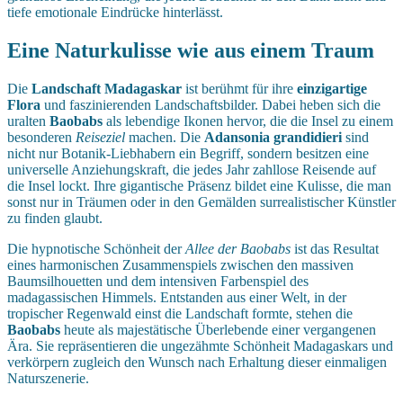
tiefe emotionale Eindrücke hinterlässt.
Eine Naturkulisse wie aus einem Traum
Die
Landschaft Madagaskar
ist berühmt für ihre
einzigartige
Flora
und faszinierenden Landschaftsbilder. Dabei heben sich die
uralten
Baobabs
als lebendige Ikonen hervor, die die Insel zu einem
besonderen
Reiseziel
machen. Die
Adansonia grandidieri
sind
nicht nur Botanik-Liebhabern ein Begriff, sondern besitzen eine
universelle Anziehungskraft, die jedes Jahr zahllose Reisende auf
die Insel lockt. Ihre gigantische Präsenz bildet eine Kulisse, die man
sonst nur in Träumen oder in den Gemälden surrealistischer Künstler
zu finden glaubt.
Die hypnotische Schönheit der
Allee der Baobabs
ist das Resultat
eines harmonischen Zusammenspiels zwischen den massiven
Baumsilhouetten und dem intensiven Farbenspiel des
madagassischen Himmels. Entstanden aus einer Welt, in der
tropischer Regenwald einst die Landschaft formte, stehen die
Baobabs
heute als majestätische Überlebende einer vergangenen
Ära. Sie repräsentieren die ungezähmte Schönheit Madagaskars und
verkörpern zugleich den Wunsch nach Erhaltung dieser einmaligen
Naturszenerie.