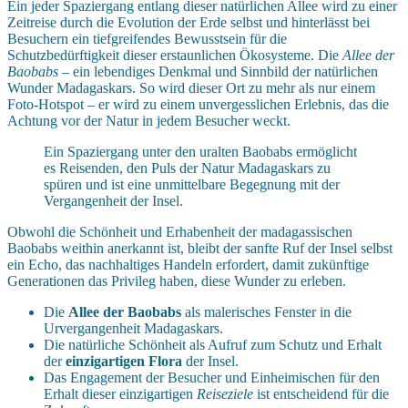
Ein jeder Spaziergang entlang dieser natürlichen Allee wird zu einer
Zeitreise durch die Evolution der Erde selbst und hinterlässt bei
Besuchern ein tiefgreifendes Bewusstsein für die
Schutzbedürftigkeit dieser erstaunlichen Ökosysteme. Die
Allee der
Baobabs
– ein lebendiges Denkmal und Sinnbild der natürlichen
Wunder Madagaskars. So wird dieser Ort zu mehr als nur einem
Foto-Hotspot – er wird zu einem unvergesslichen Erlebnis, das die
Achtung vor der Natur in jedem Besucher weckt.
Ein Spaziergang unter den uralten Baobabs ermöglicht
es Reisenden, den Puls der Natur Madagaskars zu
spüren und ist eine unmittelbare Begegnung mit der
Vergangenheit der Insel.
Obwohl die Schönheit und Erhabenheit der madagassischen
Baobabs weithin anerkannt ist, bleibt der sanfte Ruf der Insel selbst
ein Echo, das nachhaltiges Handeln erfordert, damit zukünftige
Generationen das Privileg haben, diese Wunder zu erleben.
Die
Allee der Baobabs
als malerisches Fenster in die
Urvergangenheit Madagaskars.
Die natürliche Schönheit als Aufruf zum Schutz und Erhalt
der
einzigartigen Flora
der Insel.
Das Engagement der Besucher und Einheimischen für den
Erhalt dieser einzigartigen
Reiseziele
ist entscheidend für die