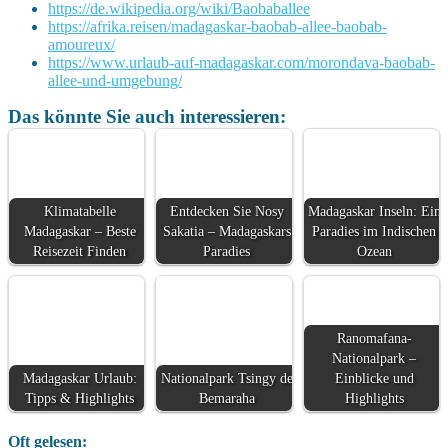
https://de.wikipedia.org/wiki/Baobaballee
https://afrika.reisen/madagaskar-baobab-allee-baobab-
amoureux/
https://www.urlaub-auf-madagaskar.com/morondava-baobab-
allee-und-umgebung/
Das könnte Sie auch interessieren:
Klimatabelle
Entdecken Sie Nosy
Madagaskar Inseln: Ein
Madagaskar – Beste
Sakatia – Madagaskars
Paradies im Indischen
Reisezeit Finden
Paradies
Ozean
Ranomafana-
Nationalpark –
Madagaskar Urlaub:
Nationalpark Tsingy de
Einblicke und
Tipps & Highlights
Bemaraha
Highlights
Oft gelesen: