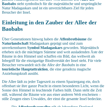
Baobabs
steht symbolisch für die majestätische und ursprüngliche
Natur Madagaskars und ist ein unverzichtbares Ziel für jeden
Besucher der Insel.
Einleitung in den Zauber der Allee der
Baobabs
Über Generationen hinweg haben die
Affenbrotbäume
die
Naturlandschaft
Madagaskars geprägt und sind zum
unverkennbaren
Symbol Madagaskars
geworden. Majestätisch
erheben sich die mächtigen Stämme und weit ausladenden Äste der
Bäume in den Himmel und schaffen ein Bild, das weltweit als
Inbegriff für die einzigartige Biodiversität der Insel steht. Für viele
Besucher verwandelt sich die
Allee der Baobabs
in eine
touristische Hauptattraktion
, die eine geradezu magische
Anziehungskraft ausübt.
Die Allee lädt zu jeder Tageszeit zu einem Spaziergang ein, doch
offenbart sie ihre ganze Pracht in einem besonderen Licht, wenn die
Sonne den Himmel in leuchtende Farben hüllt. Dann steht die Zeit
still, während die Bäume wie aus einer anderen Welt erscheinen –
stille Zeugen eines Urwaldes, der einst die gesamte Insel bedeckte.
Die
Affenbrotbaumallee
gilt als lebendiges Denkmal