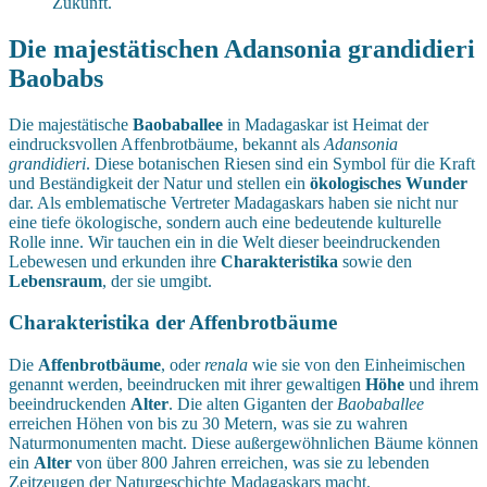
Zukunft.
Die majestätischen Adansonia grandidieri
Baobabs
Die majestätische
Baobaballee
in Madagaskar ist Heimat der
eindrucksvollen Affenbrotbäume, bekannt als
Adansonia
grandidieri
. Diese botanischen Riesen sind ein Symbol für die Kraft
und Beständigkeit der Natur und stellen ein
ökologisches Wunder
dar. Als emblematische Vertreter Madagaskars haben sie nicht nur
eine tiefe ökologische, sondern auch eine bedeutende kulturelle
Rolle inne. Wir tauchen ein in die Welt dieser beeindruckenden
Lebewesen und erkunden ihre
Charakteristika
sowie den
Lebensraum
, der sie umgibt.
Charakteristika der Affenbrotbäume
Die
Affenbrotbäume
, oder
renala
wie sie von den Einheimischen
genannt werden, beeindrucken mit ihrer gewaltigen
Höhe
und ihrem
beeindruckenden
Alter
. Die alten Giganten der
Baobaballee
erreichen Höhen von bis zu 30 Metern, was sie zu wahren
Naturmonumenten macht. Diese außergewöhnlichen Bäume können
ein
Alter
von über 800 Jahren erreichen, was sie zu lebenden
Zeitzeugen der Naturgeschichte Madagaskars macht.