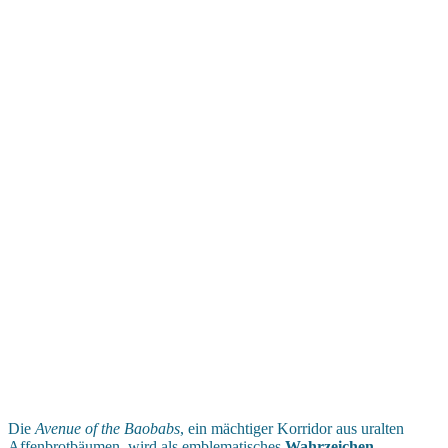
Die
Avenue of the Baobabs
, ein mächtiger Korridor aus uralten
Affenbrotbäumen, wird als emblematisches
Wahrzeichen