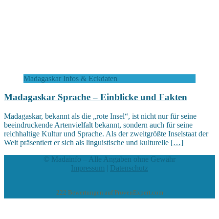
Madagaskar Infos & Eckdaten
Madagaskar Sprache – Einblicke und Fakten
Madagaskar, bekannt als die „rote Insel“, ist nicht nur für seine
beeindruckende Artenvielfalt bekannt, sondern auch für seine
reichhaltige Kultur und Sprache. Als der zweitgrößte Inselstaat der
Welt präsentiert er sich als linguistische und kulturelle
[…]
© Madainfo – Alle Angaben ohne Gewähr
Impressum
|
Datenschutz
222
Bewertungen auf ProvenExpert.com
eEducation Net e.K.