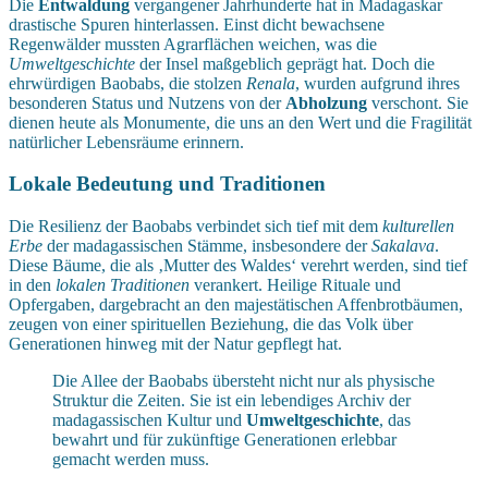
Die
Entwaldung
vergangener Jahrhunderte hat in Madagaskar
drastische Spuren hinterlassen. Einst dicht bewachsene
Regenwälder mussten Agrarflächen weichen, was die
Umweltgeschichte
der Insel maßgeblich geprägt hat. Doch die
ehrwürdigen Baobabs, die stolzen
Renala
, wurden aufgrund ihres
besonderen Status und Nutzens von der
Abholzung
verschont. Sie
dienen heute als Monumente, die uns an den Wert und die Fragilität
natürlicher Lebensräume erinnern.
Lokale Bedeutung und Traditionen
Die Resilienz der Baobabs verbindet sich tief mit dem
kulturellen
Erbe
der madagassischen Stämme, insbesondere der
Sakalava
.
Diese Bäume, die als ‚Mutter des Waldes‘ verehrt werden, sind tief
in den
lokalen Traditionen
verankert. Heilige Rituale und
Opfergaben, dargebracht an den majestätischen Affenbrotbäumen,
zeugen von einer spirituellen Beziehung, die das Volk über
Generationen hinweg mit der Natur gepflegt hat.
Die Allee der Baobabs übersteht nicht nur als physische
Struktur die Zeiten. Sie ist ein lebendiges Archiv der
madagassischen Kultur und
Umweltgeschichte
, das
bewahrt und für zukünftige Generationen erlebbar
gemacht werden muss.