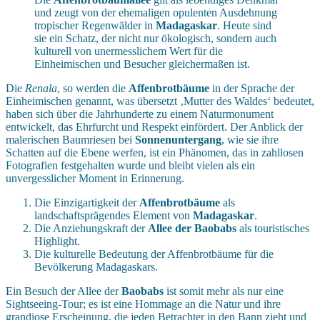
und zeugt von der ehemaligen opulenten Ausdehnung
tropischer Regenwälder in
Madagaskar
. Heute sind
sie ein Schatz, der nicht nur ökologisch, sondern auch
kulturell von unermesslichem Wert für die
Einheimischen und Besucher gleichermaßen ist.
Die
Renala
, so werden die
Affenbrotbäume
in der Sprache der
Einheimischen genannt, was übersetzt ‚Mutter des Waldes‘ bedeutet,
haben sich über die Jahrhunderte zu einem Naturmonument
entwickelt, das Ehrfurcht und Respekt einfördert. Der Anblick der
malerischen Baumriesen bei
Sonnenuntergang
, wie sie ihre
Schatten auf die Ebene werfen, ist ein Phänomen, das in zahllosen
Fotografien festgehalten wurde und bleibt vielen als ein
unvergesslicher Moment in Erinnerung.
Die Einzigartigkeit der
Affenbrotbäume
als
landschaftsprägendes Element von
Madagaskar
.
Die Anziehungskraft der
Allee der Baobabs
als touristisches
Highlight.
Die kulturelle Bedeutung der Affenbrotbäume für die
Bevölkerung Madagaskars.
Ein Besuch der Allee der
Baobabs
ist somit mehr als nur eine
Sightseeing-Tour; es ist eine Hommage an die Natur und ihre
grandiose Erscheinung, die jeden Betrachter in den Bann zieht und