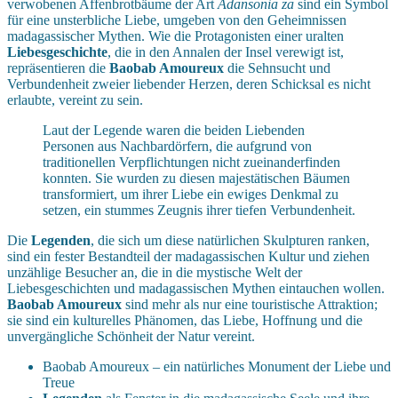
verwobenen Affenbrotbäume der Art
Adansonia za
sind ein Symbol
für eine unsterbliche Liebe, umgeben von den Geheimnissen
madagassischer Mythen. Wie die Protagonisten einer uralten
Liebesgeschichte
, die in den Annalen der Insel verewigt ist,
repräsentieren die
Baobab Amoureux
die Sehnsucht und
Verbundenheit zweier liebender Herzen, deren Schicksal es nicht
erlaubte, vereint zu sein.
Laut der Legende waren die beiden Liebenden
Personen aus Nachbardörfern, die aufgrund von
traditionellen Verpflichtungen nicht zueinanderfinden
konnten. Sie wurden zu diesen majestätischen Bäumen
transformiert, um ihrer Liebe ein ewiges Denkmal zu
setzen, ein stummes Zeugnis ihrer tiefen Verbundenheit.
Die
Legenden
, die sich um diese natürlichen Skulpturen ranken,
sind ein fester Bestandteil der madagassischen Kultur und ziehen
unzählige Besucher an, die in die mystische Welt der
Liebesgeschichten und madagassischen Mythen eintauchen wollen.
Baobab Amoureux
sind mehr als nur eine touristische Attraktion;
sie sind ein kulturelles Phänomen, das Liebe, Hoffnung und die
unvergängliche Schönheit der Natur vereint.
Baobab Amoureux – ein natürliches Monument der Liebe und
Treue