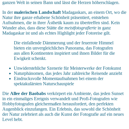
ganzen Welt in seinen Bann und lässt die Herzen höherschlagen.
In der
malerischen Landschaft
Madagaskars, an einem Ort, wo die
Natur ihre ganze erhabene Schönheit präsentiert, entstehen
Aufnahmen, die in ihrer Ästhetik kaum zu übertreffen sind. Kein
Wunder also, dass diese Stätte die
meistfotografierte
in ganz
Madagaskar ist und als echtes Highlight jeder Fotoreise gilt.
Die einfallende Dämmerung und der feuerrote Himmel
bieten ein unvergleichliches Panorama, das Fotografen
aus allen Kontinenten inspiriert und ihnen Bilder für die
Ewigkeit schenkt.
Unwiderstehliche Szenerie für Meisterwerke der Fotokunst
Naturphänomen, das jedes Jahr zahlreiche Reisende anzieht
Eindrucksvolle Momentaufnahmen bei einem der
spektakulärsten Naturschauspiele
Die
Allee der Baobabs
verkörpert ein Ambiente, das jeden Sunset
in ein einmaliges Ereignis verwandelt und Profi-Fotografen wie
Hobbyfotografen gleichermaßen herausfordert, den perfekten
Augenblick einzufangen. Ein Erlebnis, das sowohl die Schönheit
der Natur zelebriert als auch die Kunst der Fotografie auf ein neues
Level hebt.