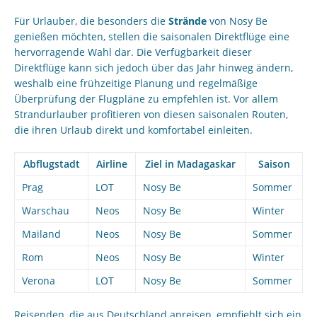
Für Urlauber, die besonders die
Strände
von Nosy Be
genießen möchten, stellen die saisonalen Direktflüge eine
hervorragende Wahl dar. Die Verfügbarkeit dieser
Direktflüge kann sich jedoch über das Jahr hinweg ändern,
weshalb eine frühzeitige Planung und regelmäßige
Überprüfung der Flugpläne zu empfehlen ist. Vor allem
Strandurlauber profitieren von diesen saisonalen Routen,
die ihren Urlaub direkt und komfortabel einleiten.
Abflugstadt
Airline
Ziel in Madagaskar
Saison
Prag
LOT
Nosy Be
Sommer
Warschau
Neos
Nosy Be
Winter
Mailand
Neos
Nosy Be
Sommer
Rom
Neos
Nosy Be
Winter
Verona
LOT
Nosy Be
Sommer
Reisenden, die aus Deutschland anreisen, empfiehlt sich ein